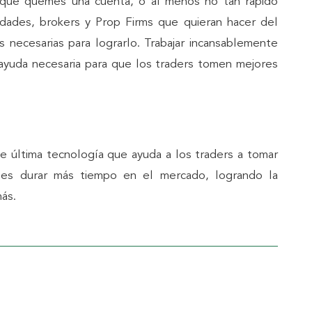
le que quemes una cuenta, o al menos no tan rápido
dades, brokers y Prop Firms que quieran hacer del
s necesarias para lograrlo. Trabajar incansablemente
a ayuda necesaria para que los traders tomen mejores
e última tecnología que ayuda a los traders a tomar
oles durar más tiempo en el mercado, logrando la
más.