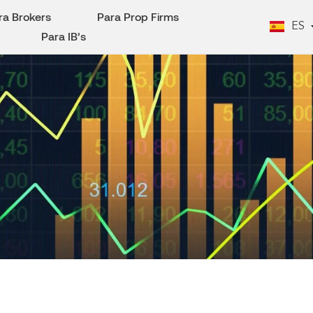
ra Brokers
Para Prop Firms
ES
EN
Para IB’s